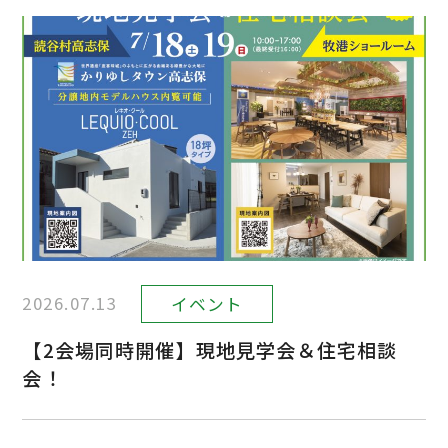
プレキャストコンクリート住宅
お知らせ
大成キングスアパートシリーズ
大成キングスマンション
イベント
スマートハウス
公共工事
企業情報
分譲地
2026.07.13
イベント
採用サイトへ
【2会場同時開催】現地見学会＆住宅相談
会！