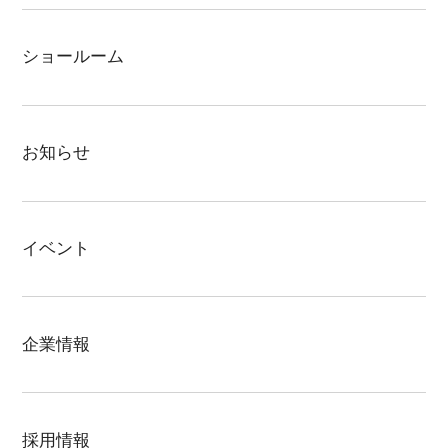
ミッドヒルズ沢岻
ハイグレードうるま
ショールーム
リゾートテラス宜野座シエロ
守礼
プレキャストコンクリート住宅
お知らせ
大成キングスアパートシリーズ
大成キングスマンション
イベント
スマートハウス
公共工事
企業情報
分譲地
採用情報