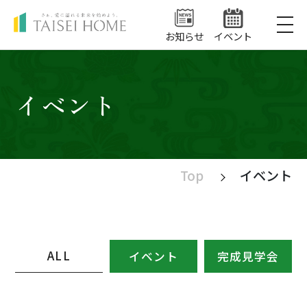
お知らせ
イベント
私たちの家づくり
イベント
住まいシリーズ
Top
イベント
LEQUIO・COOL
マンションシリーズ
NEWうるま
ミッドヒルズ沢岻（完売）
ALL
イベント
完成見学会
ハイグレードうるま
ショールーム
リゾートテラス宜野座シエロ
守礼