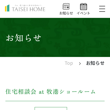
お知らせ
イベント
私たちの家づくり
お知らせ
住まいシリーズ
Top
お知らせ
LEQUIO・COOL
マンションシリーズ
NEWうるま
ミッドヒルズ沢岻（完売）
住宅相談会 at 牧港ショールーム
ハイグレードうるま
ショールーム
リゾートテラス宜野座シエロ
守礼