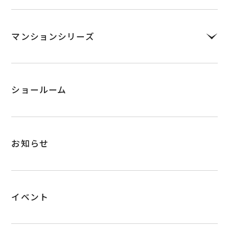
LEQUIO・COOL
マンションシリーズ
NEWうるま
ミッドヒルズ沢岻
ハイグレードうるま
ショールーム
リゾートテラス宜野座シエロ
守礼
プレキャストコンクリート住宅
お知らせ
大成キングスアパートシリーズ
イベント
大成キングスマンション