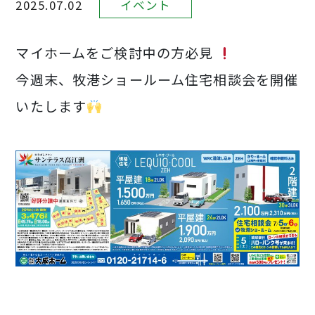
2025.07.02
イベント
プレキャストコンクリート住宅
お知らせ
マイホームをご検討中の方必見
大成キングスアパートシリーズ
今週末、牧港ショールーム住宅相談会を開催
大成キングスマンション
いたします
イベント
スマートハウス
公共工事
企業情報
分譲地
採用サイトへ