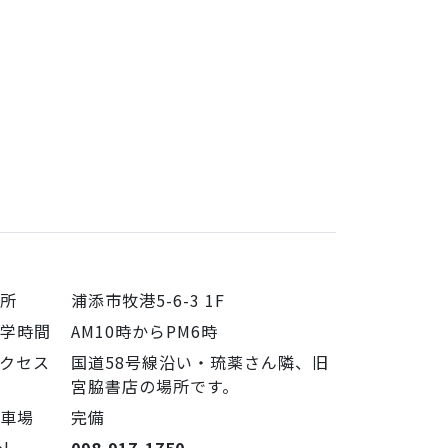
住所
浦添市牧港5-6-3 1F
見学時間
AM10時からPM6時
クセス
国道58号線沿い・琉薬さん隣、旧
宮脇書店の場所です。
駐車場
完備
el
098-917-1750