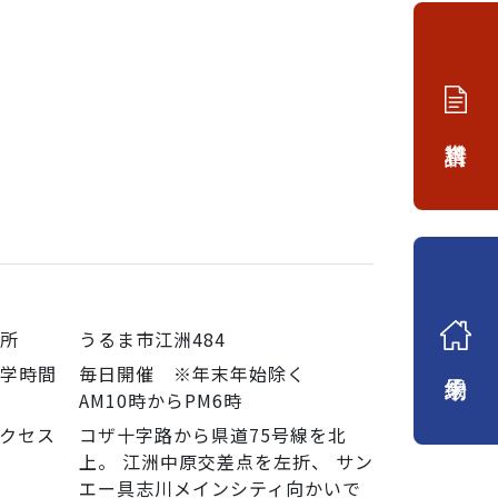
資料請求
住所
うるま市江洲484
来場予約
見学時間
毎日開催 ※年末年始除く
AM10時からPM6時
クセス
コザ十字路から県道75号線を北
上。 江洲中原交差点を左折、 サン
エー具志川メインシティ向かいで