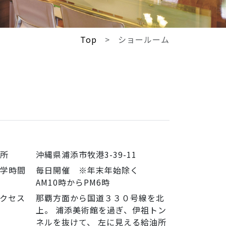
Top
ショールーム
住所
沖縄県浦添市牧港3-39-11
見学時間
毎日開催 ※年末年始除く
AM10時からPM6時
クセス
那覇方面から国道３３０号線を北
上。 浦添美術館を過ぎ、伊祖トン
ネルを抜けて、 左に見える給油所