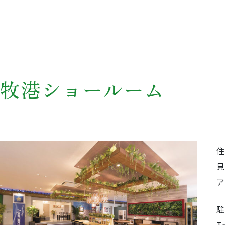
牧港ショールーム
ア
T